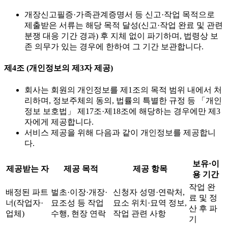
개장신고필증·가족관계증명서 등 신고·작업 목적으로
제출받은 서류는 해당 목적 달성(신고·작업 완료 및 관련
분쟁 대응 기간 경과) 후 지체 없이 파기하며, 법령상 보
존 의무가 있는 경우에 한하여 그 기간 보관합니다.
제4조 (개인정보의 제3자 제공)
회사는 회원의 개인정보를 제1조의 목적 범위 내에서 처
리하며, 정보주체의 동의, 법률의 특별한 규정 등 「개인
정보 보호법」 제17조·제18조에 해당하는 경우에만 제3
자에게 제공합니다.
서비스 제공을 위해 다음과 같이 개인정보를 제공합니
다.
보유·이
제공받는 자
제공 목적
제공 항목
용 기간
작업 완
배정된 파트
벌초·이장·개장·
신청자 성명·연락처,
료 및 정
너(작업자·
묘조성 등 작업
묘소 위치·묘역 정보,
산 후 파
업체)
수행, 현장 연락
작업 관련 사항
기