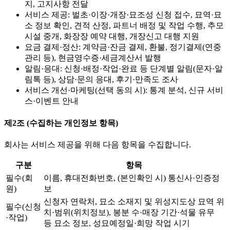
지, 고지사항 전달
서비스 제공: 벌초·이장·개장·묘조성 신청 접수, 묘역·묘
소 정보 확인, 견적 산정, 파트너 배정 및 작업 수행, 추모
시설 중개, 화장장 예약 대행, 개장신고 대행 지원
요금 결제·정산: 계약금·잔금 결제, 환불, 정기결제(연중
관리 등), 현금영수증·세금계산서 발행
알림·응대: 신청·배정·작업·완료 등 단계별 알림(문자·알
림톡 등), 상담·문의 응대, 후기·만족도 조사
서비스 개선·마케팅(선택 동의 시): 통계 분석, 신규 서비
스·이벤트 안내
제2조 (수집하는 개인정보 항목)
회사는 서비스 제공을 위해 다음 항목을 수집합니다.
구분
항목
필수(회
이름, 휴대전화번호, (본인확인 시) 통신사·인증정
원)
보
신청자 연락처, 묘소 소재지 및 위성지도상 묘역 위
필수(신청
치·범위(위치정보), 봉분 수·매장 기간·석물 유무
·작업)
등 묘소 정보, 성묘예정일·희망 작업 시기