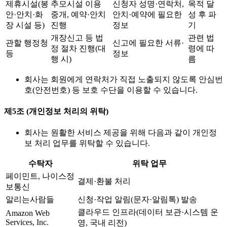
제휴시설(봉
추모시설 이용
신청자 성명·연락처,
목적 달
안·안치·화
중개, 예약·안치
안치·예약에 필요한
성 후 파
장 시설 등)
진행
정보
기
개장신고 등 법
관련 법
관할 행정청
신고에 필요한 서류·
정 절차 진행(대
령에 따
등
정보
행 시)
름
회사는 회원에게 연락처가 직접 노출되지 않도록 안심번
호(안전번호) 등 보호 수단을 이용할 수 있습니다.
제5조 (개인정보 처리의 위탁)
회사는 원활한 서비스 제공을 위해 다음과 같이 개인정
보 처리 업무를 위탁할 수 있습니다.
수탁자
위탁 업무
페이민트, 나이스정
결제·환불 처리
보통신
알리는사람들
신청·작업 알림(문자·알림톡) 발송
클라우드 인프라(데이터 보관·시스템 운
Amazon Web
Services, Inc.
영, 국내 리전)